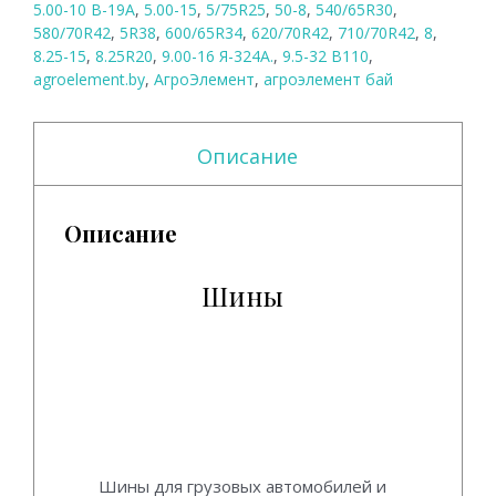
5.00-10 В-19А
,
5.00-15
,
5/75R25
,
50-8
,
540/65R30
,
580/70R42
,
5R38
,
600/65R34
,
620/70R42
,
710/70R42
,
8
,
8.25-15
,
8.25R20
,
9.00-16 Я-324А.
,
9.5-32 B110
,
agroelement.by
,
АгроЭлемент
,
агроэлемент бай
Описание
Описание
Шины
Ашины для грузовых автомобилей и
автобусов, тракторов и
сельскохозяйственных машин, дорожно-
строительных машин производства
БЕЛШИНА, КАМА, ВОЛТАЙР, MITAS,
ALLIANCE.
Шины для грузовых автомобилей и