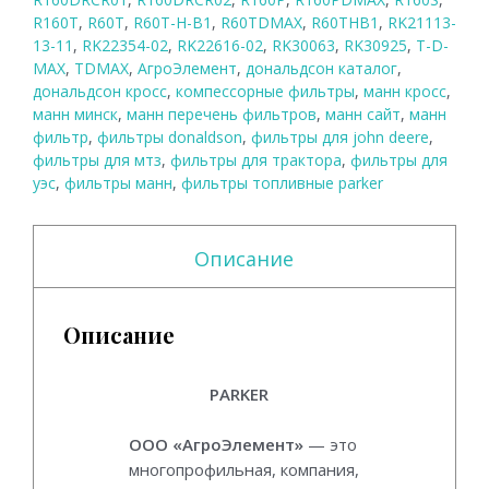
R160T
,
R60T
,
R60T-H-B1
,
R60TDMAX
,
R60THB1
,
RK21113-
13-11
,
RK22354-02
,
RK22616-02
,
RK30063
,
RK30925
,
T-D-
MAX
,
TDMAX
,
АгроЭлемент
,
дональдсон каталог
,
дональдсон кросс
,
компессорные фильтры
,
манн кросс
,
манн минск
,
манн перечень фильтров
,
манн сайт
,
манн
фильтр
,
фильтры donaldson
,
фильтры для john deere
,
фильтры для мтз
,
фильтры для трактора
,
фильтры для
уэс
,
фильтры манн
,
фильтры топливные parker
Описание
Описание
PARKER
PARKER.
ООО «АгроЭлемент»
— это
многопрофильная, компания,