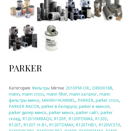
PARKER
Категория:
Фильтры
Метки:
2010PM-OR.
,
DRK00188
,
mann
,
mann cross
,
mann filter
,
mann каталог
,
mann
фильтры минск
,
MANN+HUMMEL
,
PARKER
,
parker cross
,
PARKER RACOR
,
parker в беларуси
,
parker в минске
,
parker дилер минск
,
parker минск
,
parker сайт
,
parker
склад
,
R12010MBAQII
,
R120P
,
R120PDMAX
,
R120S
,
R120T
,
R120T-H-B1
,
R120TDMAX
,
R120THB1
,
R120VCE10
,
R160DRCR01
,
R160DRCR02
,
R160P
,
R160PDMAX
,
R160S
,