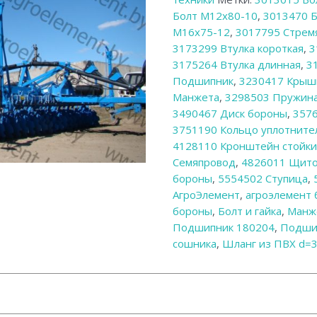
Болт М12х80-10
,
3013470 
М16х75-12
,
3017795 Стрем
3173299 Втулка короткая
,
3
3175264 Втулка длинная
,
3
Подшипник
,
3230417 Крыш
Манжета
,
3298503 Пружина
3490467 Диск бороны
,
357
3751190 Кольцо уплотните
4128110 Кронштейн стойк
Семяпровод
,
4826011 Щито
бороны
,
5554502 Ступица
,
АгроЭлемент
,
агроэлемент 
бороны
,
Болт и гайка
,
Манж
Подшипник 180204
,
Подши
сошника
,
Шланг из ПВХ d=