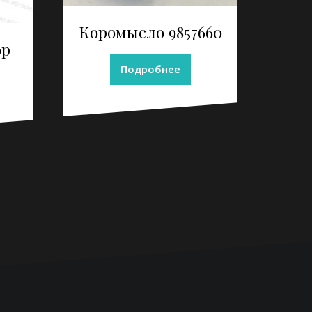
Коромысло 9857660
ор
Подробнее