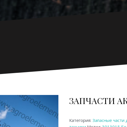
ЗАПЧАСТИ АК
Категория:
Запасные части
техники
Метки:
3013015 Бо