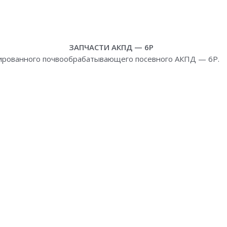
ЗАПЧАСТИ АКПД — 6Р
нированного почвообрабатывающего посевного АКПД — 6Р.