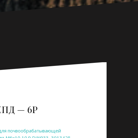
ПД — 6Р
 для почвообрабатывающей
лт M6x10 10.9 DIN933
,
3013425