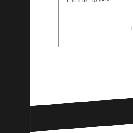
Шланг из ПВХ d=38
Т