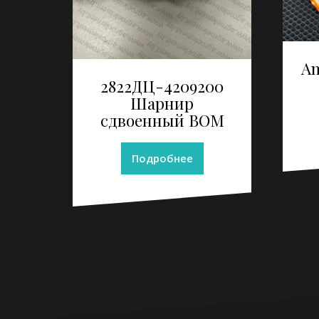
A
2822ДЦ-4209200
Шарнир
сдвоенный ВОМ
Подробнее