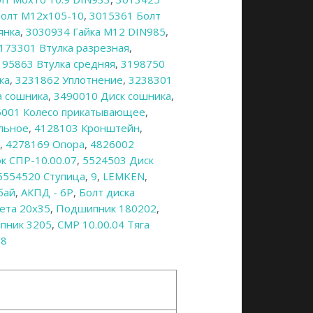
Болт М12х105-10
,
3015361 Болт
янка
,
3030934 Гайка М12 DIN985
,
173301 Втулка разрезная
,
195863 Втулка средняя
,
3198750
ка
,
3231862 Уплотнение
,
3238301
 сошника
,
3490010 Диск сошника
,
6001 Колесо прикатывающее
,
льное
,
4128103 Кронштейн
,
и
,
4278169 Опора
,
4826002
к СПР-10.00.07
,
5524503 Диск
5554520 Ступица
,
9
,
LEMKEN
,
бай
,
АКПД - 6Р
,
Болт диска
ета 20х35
,
Подшипник 180202
,
пник 3205
,
СМР 10.00.04 Тяга
38