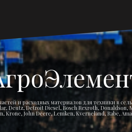
Главная
Запчасти
Запчасти
Запча
Ма
страница
Claas
John
Amaz
Cat
Deere
АгроЭлемен
частей и расходных материалов для техники в сель
r, Deutz, Detroit Diesel, Bosch Rexroth, Donaldson
n, Krone, John Deere, Lemken, Kverneland, Rabe, Ama