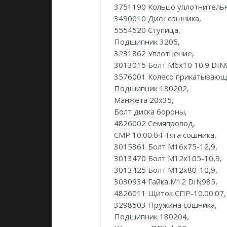
3751190 Кольцо уплотнитель
3490010 Диск сошника,
5554520 Ступица,
Подшипник 3205,
3231862 Уплотнение,
3013015 Болт M6x10 10.9 DIN
3576001 Колесо прикатывающ
Подшипник 180202,
Манжета 20х35,
Болт диска бороны,
4826002 Семяпровод,
СМР 10.00.04 Тяга сошника,
3015361 Болт М16х75-12,9,
3013470 Болт М12х105-10,9,
3013425 Болт М12х80-10,9,
3030934 Гайка М12 DIN985,
4826011 Щиток СПР-10.00.07,
3298503 Пружина сошника,
Подшипник 180204,