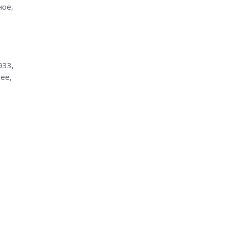
ное,
933,
ее,