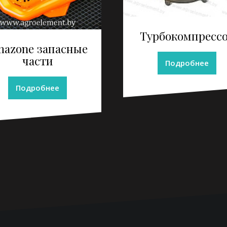
Турбокомпресс
mazone запасные
части
Подробнее
Подробнее