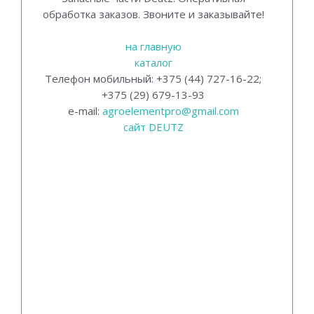
обработка заказов. Звоните и заказывайте!
на главную
каталог
Телефон мобильный: +375 (44) 727-16-22;
+375 (29) 679-13-93
e-mail:
agroelementpro@gmail.com
сайт DEUTZ
Оригинальные запасные части Deutz
(дойц) со склада в Минске от прямого
поставщика АгроЭлемент.
Насосы 3022, насосы 3522, 04500121,
20A19X837.
Запасные части Deutz, Оригинальные
запасные части дойц.
Оригинальные масла deutz tlx 10W40 FE
DQC III.
Насос для тракторов в наличии в минске от
прямого поставщика. Оригинальные