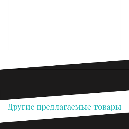
Наше предложение является лучшим на
территории Республики Беларусь по
соотношению цена / качество. И это
именно то, что нужно нашим клиентам в
тяжелейших условиях мирового кризиса.
Другие предлагаемые товары