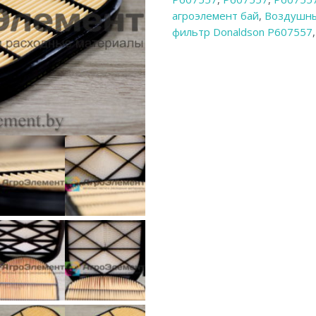
агроэлемент бай
,
Воздушны
фильтр Donaldson P607557