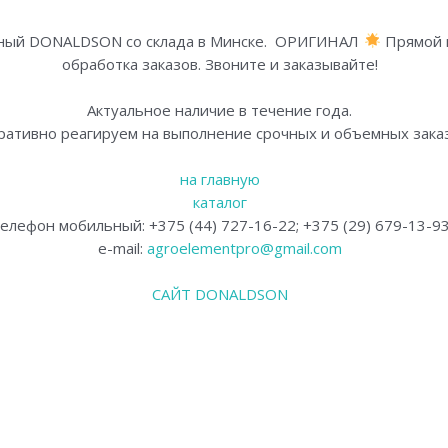
 фильтр.
ный DONALDSON со склада в Минске. ОРИГИНАЛ
Прямой 
обработка заказов. Звоните и заказывайте!
Актуальное наличие в течение года.
ративно реагируем на выполнение срочных и объемных заказ
на главную
каталог
елефон мобильный: +375 (44) 727-16-22; +375 (29) 679-13-9
e-mail:
agroelementpro@gmail.com
САЙТ DONALDSON
о поставщика в Минске. Фильтры и фильтроэлементы (вставк
ливные, топливные вставки, воздушные основные, воздушные
ры дональдсон. Полный ассортимент фильтров и фильтроэл
авщик продукции Donaldson на территории Республики Бел
о поставщика в Минске. Фильтры и фильтроэлементы (вставк
ливные, топливные вставки, воздушные основные, воздушные