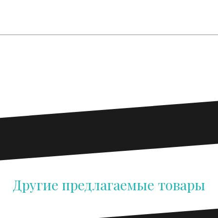
ры дональдсон. Полный ассортимент фильтров и фильтроэл
авщик продукции Donaldson на территории Республики Бел
Другие предлагаемые товары