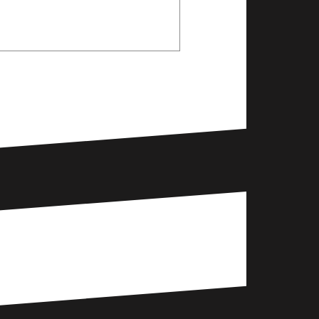
ементов дональдсон.
арусь.