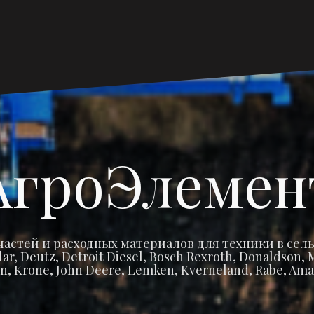
Главная
Запчасти
Запчасти
Запча
Ма
страница
Claas
John
Amaz
Cat
Deere
АгроЭлемен
частей и расходных материалов для техники в сель
r, Deutz, Detroit Diesel, Bosch Rexroth, Donaldson
n, Krone, John Deere, Lemken, Kverneland, Rabe, Ama