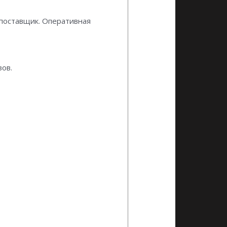
поставщик. Оперативная
ов.
3
и фильтров) Donaldson
 вставки, гидравлические
ементов дональдсон.
арусь.
и фильтров) Donaldson
 вставки, гидравлические