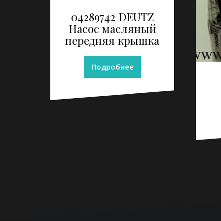
04289742 DEUTZ
Насос масляный
передняя крышка
Подробнее