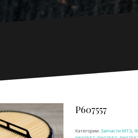
P607557
Категории:
Запчасти МТЗ
,
Ф
P607557
,
P607557
,
P607557