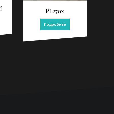
М
PL270x
Подробнее