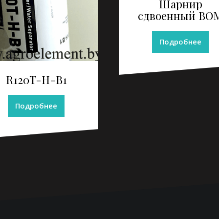
Шарнир
сдвоенный ВО
Подробнее
R120T-H-B1
Подробнее