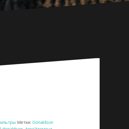
ильтры
Метки:
Donaldson
 donaldson
,
АгроЭлемент
,