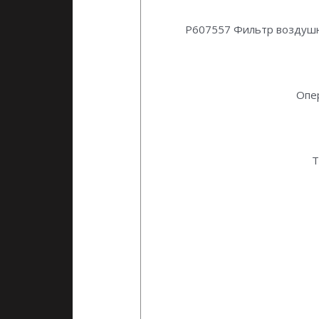
P607557 donaldson воздушный
P607557 Фильтр воздуш
Опе
Т
Фильтры donaldson от первог
(дональдсон). Масляные, топ
фильтры. Топливные сепарато
Агроэлемент — надежный пост
Фильтры donaldson от первог
(дональдсон). Масляные, топ