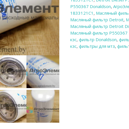
P550367 Donaldson
,
АгроЭл
1833121C1
,
Масляный фильт
Масляный фильтр Detroit
,
М
Масляный фильтр Detroit D
Масляный фильтр P550367 
кзс
,
фильтр Donaldson
,
филь
кзс
,
фильтры для мтз
,
филь