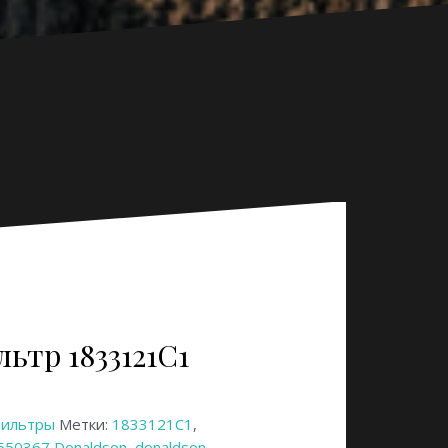
ьтр 1833121C1
ильтры
Метки:
1833121C1
,
P550367 Donaldson
,
donaldson
,