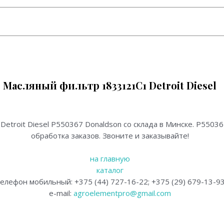
Масляный фильтр 1833121C1 Detroit Diesel
troit Diesel.
etroit Diesel P550367 Donaldson со склада в Минске. P5503
обработка заказов. Звоните и заказывайте!
на главную
каталог
елефон мобильный: +375 (44) 727-16-22; +375 (29) 679-13-9
e-mail:
agroelementpro@gmail.com
etroit Diesel, Фильтры для тракторов МТЗ, Фильтры для тр