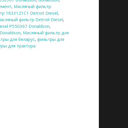
емент
,
Масляный фильтр
р 1833121C1 Detroit Diesel
,
асляный фильтр Detroit Diesel
,
iesel P550367 Donaldson
,
Donaldson
,
Масляный фильтр для
тры для беларус
,
фильтры для
тры для трактора