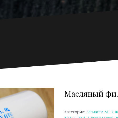
Масляный фил
Категории:
Запчасти МТЗ
,
Ф
1833121С1
,
Detroit Diesel 