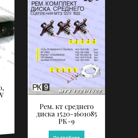
0,
KW
Рем. кт среднего
диска 1520-1601085
РК-9
Подробнее