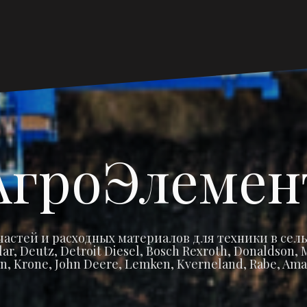
Главная
Запчасти
Запчасти
Запча
Ма
страница
Claas
John
Amaz
Cat
Deere
АгроЭлемен
частей и расходных материалов для техники в сель
r, Deutz, Detroit Diesel, Bosch Rexroth, Donaldson
n, Krone, John Deere, Lemken, Kverneland, Rabe, Ama