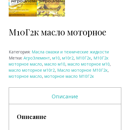
М10Г2к масло моторное
Категория:
Масла смазки и технические жидкости
Метки:
АгроЭлемент
,
м10
,
м10г2
,
М10Г2к
,
М10Г2к
моторное масло
,
масло м10
,
масло моторное м10
,
масло моторное м10г2
,
Масло моторное М10Г2к
,
моторное масло
,
моторное масло М10Г2к
Описание
Описание