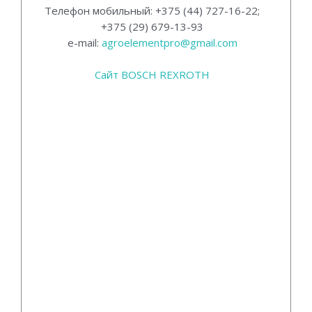
Телефон мобильный: +375 (44) 727-16-22;
+375 (29) 679-13-93
e-mail:
agroelementpro@gmail.com
Сайт BOSCH REXROTH
Фильтры для мтз 3022 3522
гидрораспределителя МТЗ 3022, 3522 и
его составные части от прямого
поставщика — АгроЭлемент, являющегося
прямым поставщиком не только узлов и
агрегатов торговой марки Bosch Rexroth
для техники МТЗ Беларус 1523, 2022, 3022,
3522, но и запасных частей для двигателей
Deutz, для двигателей Detroit Diesel.
Двигатели детроит дизель установленные
в технике гомсельмаш широко используют
продукты Bosch Rexroth и поэтому,
АгроЭлемент, прямой поставщик