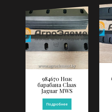
984670 Нож
барабана Claas
Jaguar MWS
Подробнее