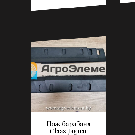
Нож барабана
Claas Jaguar