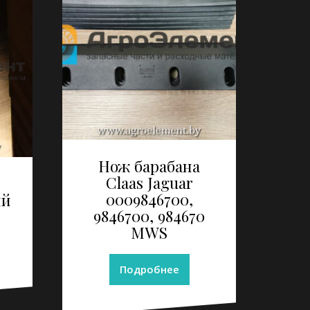
Нож барабана
Claas Jaguar
0009846700,
ий
9846700, 984670
MWS
Подробнее