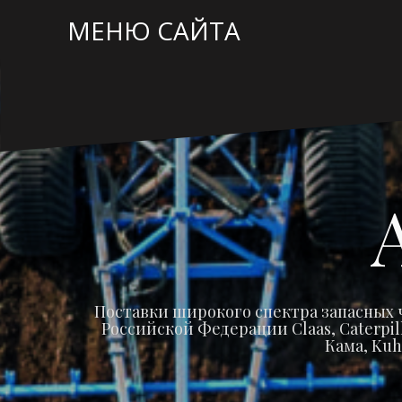
Перейти
МЕНЮ САЙТА
к
содержимому
Поставки широкого спектра запасных 
Российской Федерации Claas, Caterpilla
Кама, Kuh