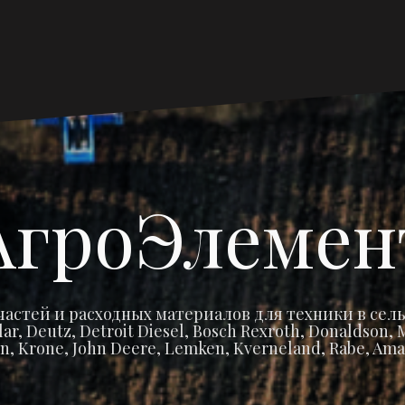
Главная
Запчасти
Запчасти
Запча
Ма
страница
Claas
John
Amaz
Cat
Deere
АгроЭлемен
частей и расходных материалов для техники в сель
r, Deutz, Detroit Diesel, Bosch Rexroth, Donaldson
n, Krone, John Deere, Lemken, Kverneland, Rabe, Ama