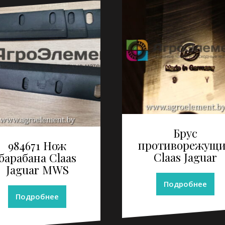
Брус
противорежущ
984671 Нож
Claas Jaguar
барабана Claas
Jaguar MWS
Подробнее
Подробнее