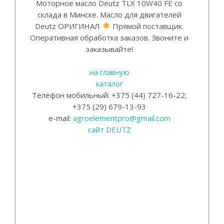
Моторное масло Deutz TLX 10W40 FE со
склада в Минске. Масло для двигателей
Deutz ОРИГИНАЛ
Прямой поставщик.
Оперативная обработка заказов. Звоните и
заказывайте!
на главную
каталог
Телефон мобильный: +375 (44) 727-16-22;
+375 (29) 679-13-93
e-mail:
agroelementpro@gmail.com
сайт DEUTZ
Оригинальное масло моторное дойц TLX
10W40 FE DQC III-10 от прямого
поставщика в Минске.
Deutz Lubricants original Deutz oel TLX
10W40 FE DQC III-10 Genuine Deutz oil TLX
10W40 FE DQC III-10.
Моторное масло для двигателей дойц,
высокоэффективное масло для двигателй