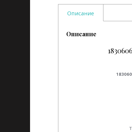
Описание
Описание
183060
1830606 Насос системы охлаж
183060
Т