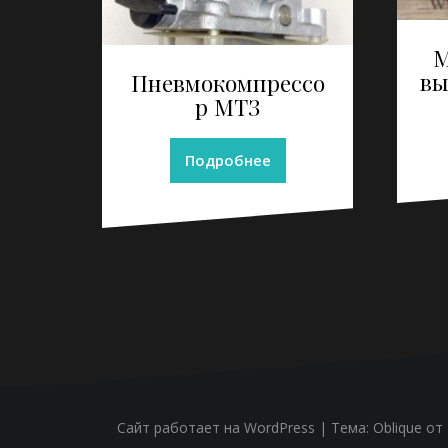
М
вы
Пневмокомпрессо
р МТЗ
Подробнее
Сайт работает на WordPress
|
Тема:
Oblique
от 