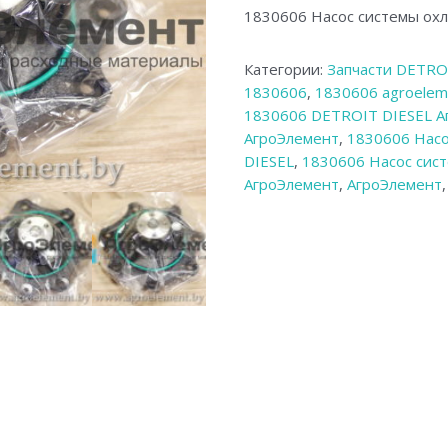
1830606 Насос системы ох
Категории:
Запчасти DETRO
1830606
,
1830606 agroelem
1830606 DETROIT DIESEL А
АгроЭлемент
,
1830606 Нас
DIESEL
,
1830606 Насос сис
АгроЭлемент
,
АгроЭлемент