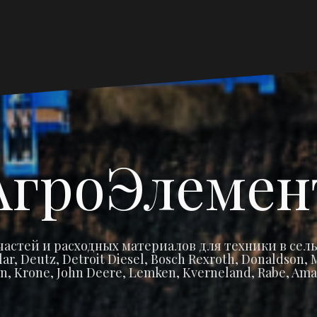
Главная
Запчасти
Запчасти
Запча
Ма
страница
Claas
John
Amaz
Cat
Deere
АгроЭлемен
частей и расходных материалов для техники в сель
r, Deutz, Detroit Diesel, Bosch Rexroth, Donaldson
n, Krone, John Deere, Lemken, Kverneland, Rabe, Ama