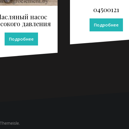
04500121
асляный насос
сокого давления
Подробнее
Подробнее
Themeisle.