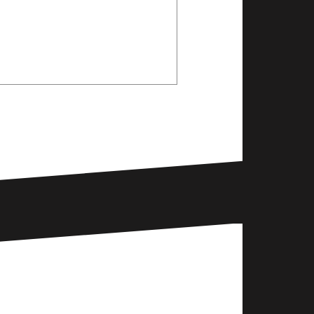
вщика в Минске ООО
L 15W40 от прямого