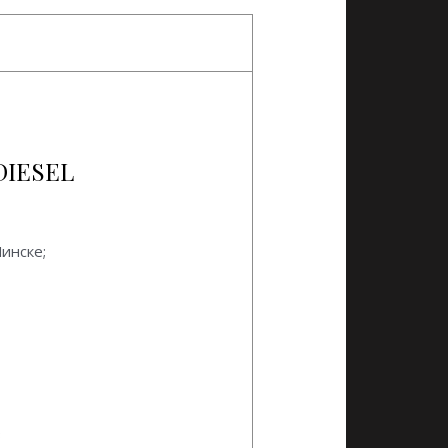
DIESEL
Минске;
3