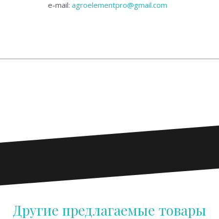
e-mail:
agroelementpro@gmail.com
материалы для двигателя DETROIT DIESEL от прямого поста
 масло для двигателя DETROIT DIESEL HESSOL TURBO DIESE
роЭлемент». Запасные части DETROIT DIESEL.
Другие предлагаемые товары